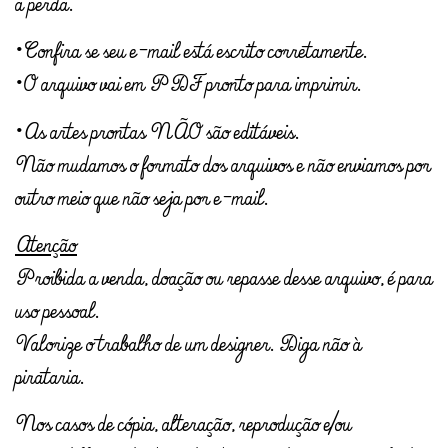
a perda.
• Confira se seu e-mail está escrito corretamente.
• O arquivo vai em PDF pronto para imprimir.
• As artes prontas NÃO são editáveis.
Não mudamos o formato dos arquivos e não enviamos por
outro meio que não seja por e-mail.
Atenção
Proibida a venda, doação ou repasse desse arquivo, é para
uso pessoal.
Valorize o trabalho de um designer. Diga não à
pirataria.
Nos casos de cópia, alteração, reprodução e/ou