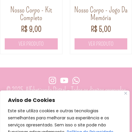
Nosso Corpo - Kit
Nosso Corpo - Jogo Da
Completo
Memória
R$
9,00
R$
5,00
VER PRODUTO
VER PRODUTO
© 2025 Alfabetizando Digital – Todos os direitos reservados
Aviso de Cookies
CPNJ: 58.785.093/0001-97 – TAIRA RAFAELA RIBEIRO DE ARAGÃO
Este site utiliza cookies e outras tecnologias
Política de Privacidade
Termos de Uso
semelhantes para melhorar sua experiência e os
serviços apresentado. Sem isso o site pode não
Parceria