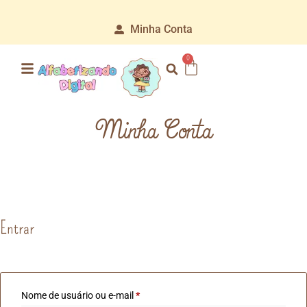
L
I
T
A
R
Q
U
I
V
O
S
D
I
G
I
T
A
I
S
Minha Conta
0
Minha Conta
Entrar
Nome de usuário ou e-mail
*